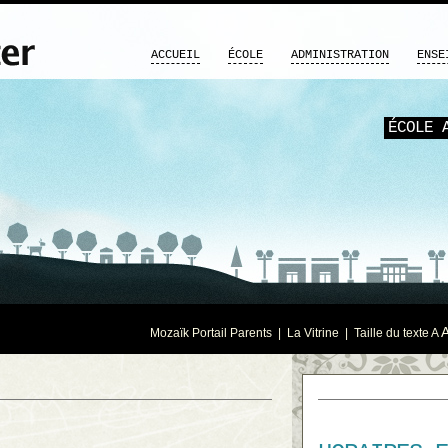
ACCUEIL
ÉCOLE
ADMINISTRATION
ENSE
ÉCOLE 
Mozaïk Portail Parents
|
La Vitrine
| Taille du texte
A