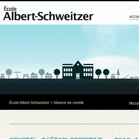
ACCU
École Albert-Schweitzer
>
Séance de comité
Mozaï