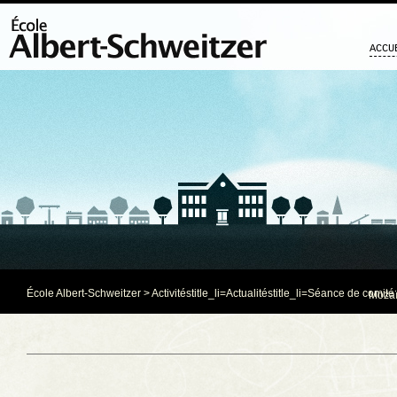
ACCU
École Albert-Schweitzer
>
Activités
title_li=
Actualités
title_li=
Séance de comité
Mozaï