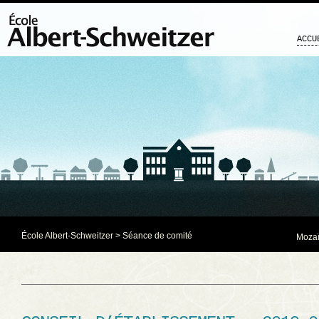
ACCU
École Albert-Schweitzer
>
Séance de comité
Mozaï