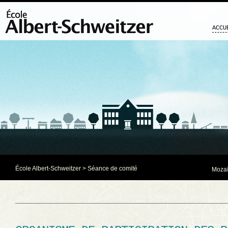
ACCU
École Albert-Schweitzer
>
Séance de comité
Mozaï